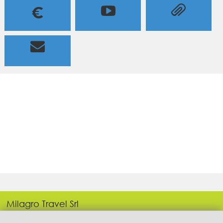
=

€

Milagro Travel Srl
P.IVA: 05443690655