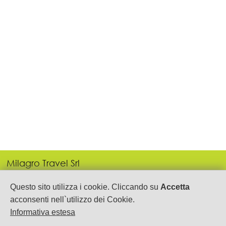
Milagro Travel Srl
P.IVA: 05443690655
Via Gen. Armando Diaz, 21
Questo sito utilizza i cookie. Cliccando su
Accetta
Salerno
acconsenti nell`utilizzo dei Cookie.
089.2753535-250105
Informativa estesa
info@milagrotravel.it