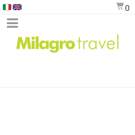
$
0
