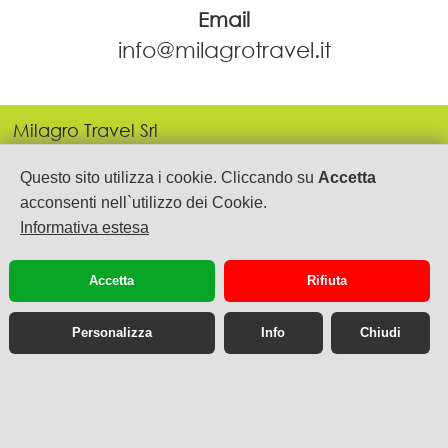
Email
info@milagrotravel.it
Milagro Travel Srl
P.IVA: 05443690655
Via Gen. Armando Diaz, 21
Questo sito utilizza i cookie. Cliccando su
Accetta
Salerno
acconsenti nell`utilizzo dei Cookie.
089.2753535-250105
Informativa estesa
info@milagrotravel.it
Accetta
Rifiuta
privacy
cookie
Personalizza
Info
Chiudi