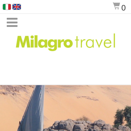
$
0
