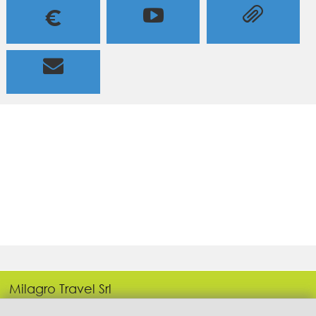
=

€

Milagro Travel Srl
P.IVA: 05443690655