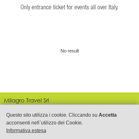
Only entrance ticket for events all over Italy.
No result
Milagro Travel Srl
P.IVA: 05443690655
Via Gen. Armando Diaz, 21
Questo sito utilizza i cookie. Cliccando su
Accetta
Salerno
acconsenti nell`utilizzo dei Cookie.
089.2753535-250105
Informativa estesa
info@milagrotravel.it