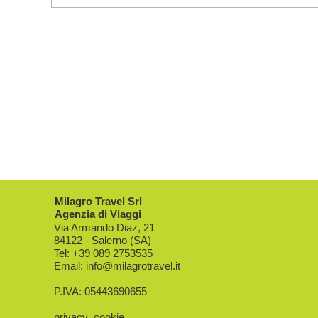
Milagro Travel Srl
Agenzia di Viaggi
Via Armando Diaz, 21
84122
-
Salerno
(
SA
)
Tel: +39
089 2753535
Email:
info@milagrotravel.it
P.IVA: 05443690655
privacy
cookie