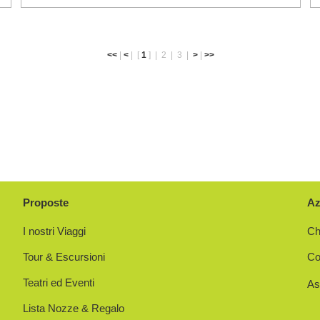
<<
|
<
|
[
1
] |
2
|
3
|
>
|
>>
Proposte
Az
I nostri Viaggi
Ch
Tour & Escursioni
Co
Teatri ed Eventi
As
Lista Nozze & Regalo