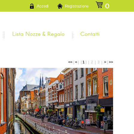
a
0
Accedi
Registrazione
Lista Nozze & Regalo
Contatti
<<
|
<
|
[
1
] |
2
|
3
|
>
|
>>