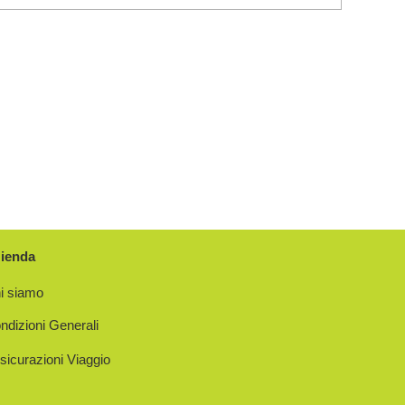
ienda
i siamo
ndizioni Generali
sicurazioni Viaggio